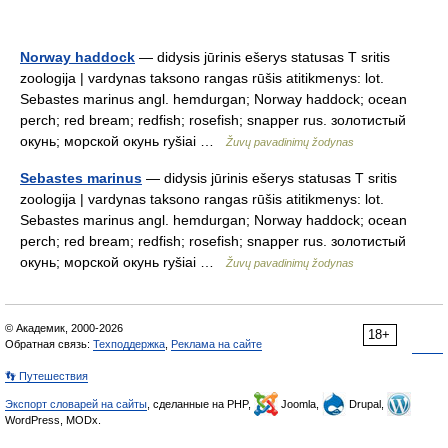
Norway haddock
— didysis jūrinis ešerys statusas T sritis
zoologija | vardynas taksono rangas rūšis atitikmenys: lot.
Sebastes marinus angl. hemdurgan; Norway haddock; ocean
perch; red bream; redfish; rosefish; snapper rus. золотистый
окунь; морской окунь ryšiai …
Žuvų pavadinimų žodynas
Sebastes marinus
— didysis jūrinis ešerys statusas T sritis
zoologija | vardynas taksono rangas rūšis atitikmenys: lot.
Sebastes marinus angl. hemdurgan; Norway haddock; ocean
perch; red bream; redfish; rosefish; snapper rus. золотистый
окунь; морской окунь ryšiai …
Žuvų pavadinimų žodynas
© Академик, 2000-2026
18+
Обратная связь:
Техподдержка
,
Реклама на сайте
👣 Путешествия
Экспорт словарей на сайты
, сделанные на PHP,
Joomla,
Drupal,
WordPress, MODx.