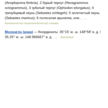
(Anoplopoma fimbria), 2 бурый терпуг (Hexagrammos
octogrammus), 3 зубатый терпуг (Ophiodon elongatus); 4
трезубцевый окунь (Sebastes schlegeh); 5 золотистый окунь
(Sebastes marinus); 6 полосатая крылатка, или… …
Биологический энциклопедический словарь
Молонгло (река)
— Координаты: 35°15′ ю. ш. 148°58′ в. д. /
35.25° ю. ш. 148.966667° в. д. …
Википедия