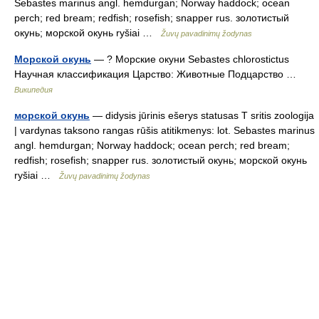
Sebastes marinus angl. hemdurgan; Norway haddock; ocean
perch; red bream; redfish; rosefish; snapper rus. золотистый
окунь; морской окунь ryšiai …
Žuvų pavadinimų žodynas
Морской окунь
— ? Морские окуни Sebastes chlorostictus
Научная классификация Царство: Животные Подцарство …
Википедия
морской окунь
— didysis jūrinis ešerys statusas T sritis zoologija
| vardynas taksono rangas rūšis atitikmenys: lot. Sebastes marinus
angl. hemdurgan; Norway haddock; ocean perch; red bream;
redfish; rosefish; snapper rus. золотистый окунь; морской окунь
ryšiai …
Žuvų pavadinimų žodynas