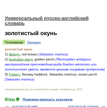
Универсальный русско-английский
словарь
золотистый окунь
Толкование
Перевод
золотистый окунь
1)
Biology:
red bream
(Sebastes marinus)
2)
Australian slang:
golden perch
(Plectroplites ambiguus;
австралийская пресноводная рыба бледно-жёлтого или
золотистого цвета; является ценным пищевым продуктом)
3)
Fishery:
Norway haddock, Sebastes marinus, ocean perch
(Sebastes marinus)
Универсальный русско-английский словарь
.
Академик.ру
.
2011
.
Игры ⚽
Поможем написать курсовую
золотистый овёс
золотистый оттенок